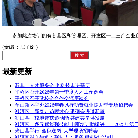
参加此次培训的有各县区和管理区、开发区一二三产企业负责
(责编 ：屈子娟 )
最新更新
新县：人才服务企业 科技走进基层
平桥区召开2026年第一季度人才工作例会
平桥区召开政校企合作交流座谈会
羊山新区举办2026年春风行动暨就业援助季专场招聘会
浉河区：新春走访暖才心 砥砺奋进谋新篇
罗山县：校地帮扶聚动能 共建共享谋发展
浉河区：多元赋能强技能 电商培训助振兴——2025年
光山县举行“金秋送岗”大型现场招聘会
浉河区湖东街道：强化人才服务 赋能社会治理