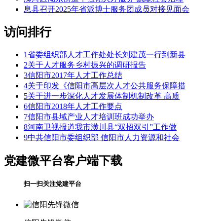
息县召开2025年省派博士服务团成员对接见面会
访问排行
1
省委组织部人才工作处处长刘建茂一行到新县
2
关于人才服务乡村振兴的调研报告
3
信阳市2017年人才工作总结
4
关于印发《信阳市高层次人才公共服务保障措
5
关于进一步深化人才发展体制机制改革 高质
6
信阳市2018年人才工作要点
7
信阳市县域产业人才培训班成功举办
8
河南卫视报道我市潢川县“双招双引”工作做
9
中共信阳市委组织部 信阳市人力资源和社会
党建微平台
客户端下载
扫一扫关注党建平台