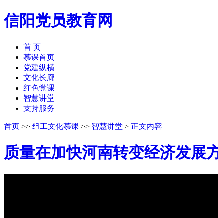
信阳党员教育网
首 页
慕课首页
党建纵横
文化长廊
红色党课
智慧讲堂
支持服务
首页
>>
组工文化慕课
>>
智慧讲堂
>
正文内容
质量在加快河南转变经济发展
50%
75%
100%