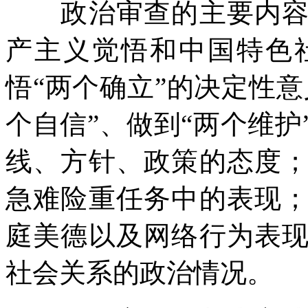
政治审查的主要内容是
产主义觉悟和中国特色
悟“两个确立”的决定性意
个自信”、做到“两个维
线、方针、政策的态度
急难险重任务中的表现
庭美德以及网络行为表
社会关系的政治情况。