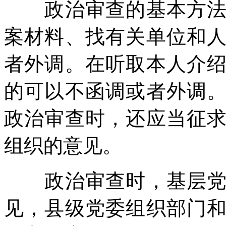
政治审查的基本方法是
案材料、找有关单位和
者外调。在听取本人介
的可以不函调或者外调
政治审查时，还应当征
组织的意见。
政治审查时，基层党委
见，县级党委组织部门