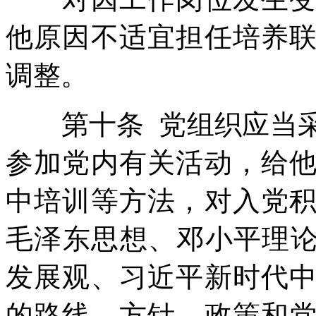
他原因不适宜担任培养
调整。
第十条 党组织应当采
参加党内有关活动，给
中培训等方法，对入党
毛泽东思想、邓小平理论
发展观、习近平新时代
的路线、方针、政策和