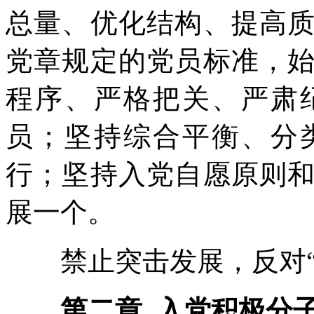
总量、优化结构、提高
党章规定的党员标准，
程序、严格把关、严肃
员；坚持综合平衡、分
行；坚持入党自愿原则
展一个。
禁止突击发展，反对“
第二章 入党积极分