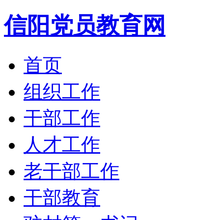
信阳党员教育网
首页
组织工作
干部工作
人才工作
老干部工作
干部教育