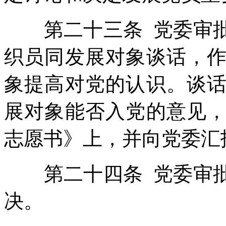
第二十三条 党委审批
织员同发展对象谈话，
象提高对党的认识。谈
展对象能否入党的意见
志愿书》上，并向党委汇
第二十四条 党委审批
决。