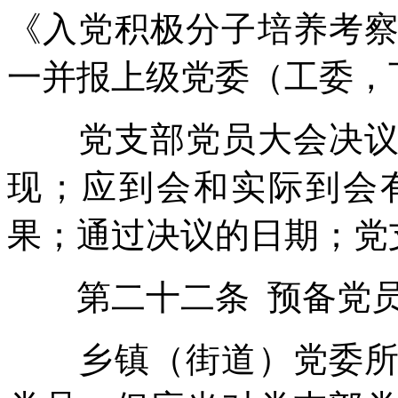
《入党积极分子培养考
一并报上级党委（工委，
党支部党员大会决议主
现；应到会和实际到会
果；通过决议的日期；党
第二十二条 预备党员
乡镇（街道）党委所属