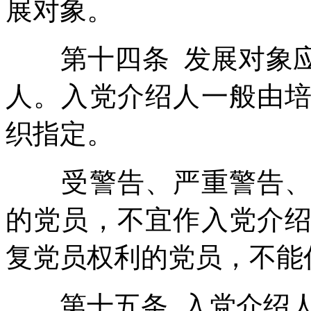
展对象。
第十四条 发展对象应
人。入党介绍人一般由
织指定。
受警告、严重警告、撤
的党员，不宜作入党介
复党员权利的党员，不能
第十五条 入党介绍人