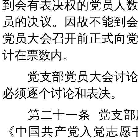
到会有表决权的党员人
员的决议。因故不能到
党员大会召开前正式向
计在票数内。
党支部党员大会讨论两
必须逐个讨论和表决。
第二十一条 党支部应
《中国共产党入党志愿