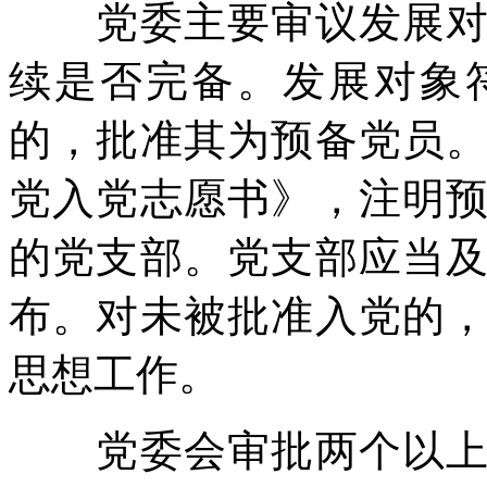
党委主要审议发展对象
续是否完备。发展对象
的，批准其为预备党员
党入党志愿书》，注明
的党支部。党支部应当
布。对未被批准入党的
思想工作。
党委会审批两个以上的