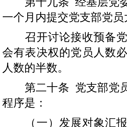
第十九条 经基层党委
一个月内提交党支部党员
召开讨论接收预备党员
会有表决权的党员人数
人数的半数。
第二十条 党支部党员
程序是：
（一）发展对象汇报对