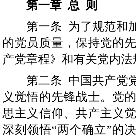
第一章 总 则
第一条 为了规范和加
的党员质量，保持党的
产党章程》和有关党内法
第二条 中国共产党党
义觉悟的先锋战士。党
思主义信仰、共产主义
深刻领悟“两个确立”的