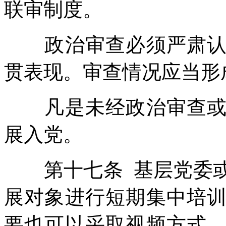
联审制度。
政治审查必须严肃认真
贯表现。审查情况应当形
凡是未经政治审查或者
展入党。
第十七条 基层党委或
展对象进行短期集中培
要也可以采取视频方式