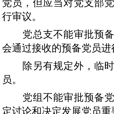
党员，但应当对党支部
行审议。
党总支不能审批预备党
会通过接收的预备党员进
除另有规定外，临时党
员。
党组不能审批预备党员
定讨论和决定发展党员重