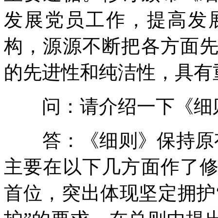
发展党员工作，提高发
构，源源不断把各方面
的先进性和纯洁性，具有
问：请介绍一下《细则
答：《细则》保持原有
主要在以下几方面作了
首位，突出体现坚定拥护