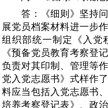
答：《细则》坚持问题
展党员档案材料进一步
组织部统一制定《入党
《预备党员教育考察登
负责对其印制、管理等
党入党志愿书》式样作
料应当包括入党志愿书
培养考察登记表》、政