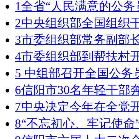
1
全省“人民满意的公务
2
中央组织部全国组织
3
市委组织部常务副部
4
市委组织部到帮扶村
5
中组部召开全国公务
6
信阳市30名年轻干部
7
中央决定今年在全党
8
“不忘初心、牢记使命