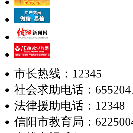
市长热线：12345
社会求助电话：655204
法律援助电话：12348
信阳市教育局：622500