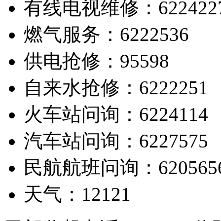
有线电视维修：622422
燃气服务：6222536
供电抢修：95598
自来水抢修：6222251
火车站问询：6224114
汽车站问询：6227575
民航航班问询：620565
天气：12121