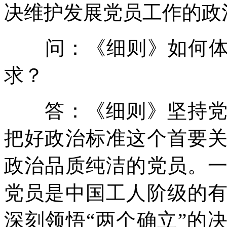
决维护发展党员工作的政
问：《细则》如何体现
求？
答：《细则》坚持党章
把好政治标准这个首要
政治品质纯洁的党员。
党员是中国工人阶级的
深刻领悟“两个确立”的