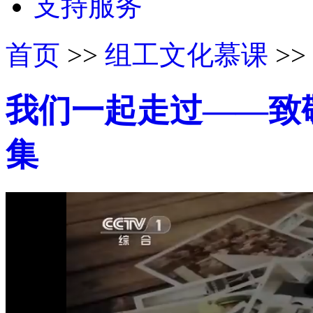
支持服务
首页
>>
组工文化慕课
>>
我们一起走过——致
集
50%
75%
100%