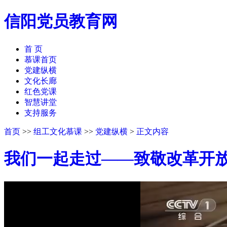
信阳党员教育网
首 页
慕课首页
党建纵横
文化长廊
红色党课
智慧讲堂
支持服务
首页
>>
组工文化慕课
>>
党建纵横
>
正文内容
我们一起走过——致敬改革开放
50%
75%
100%