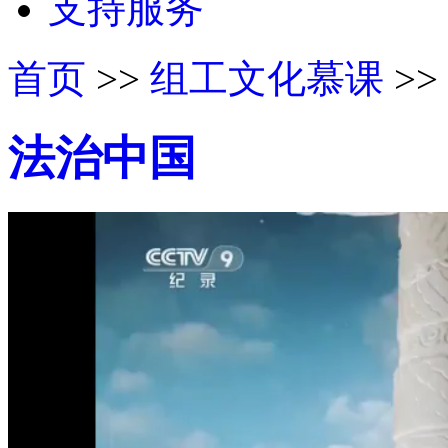
支持服务
首页
>>
组工文化慕课
>>
法治中国
50%
75%
100%