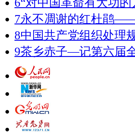
6
“对中国革命有大功的
7
永不凋谢的红杜鹃—
8
中国共产党组织处理
9
茶乡赤子—记第六届