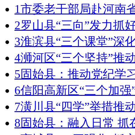
1
市委老干部局赴河南
2
罗山县“三向”发力抓
3
淮滨县“三个课堂”深
4
浉河区“三个坚持”推
5
固始县：推动党纪学
6
信阳高新区“三个加强
7
潢川县“四学”举措推
8
固始县：融入日常 抓