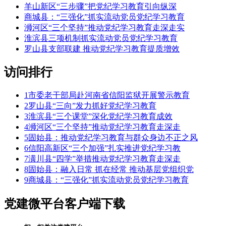
羊山新区“三步骤”把党纪学习教育引向纵深
商城县：“三强化”抓实流动党员党纪学习教育
浉河区“三个坚持”推动党纪学习教育走深走实
淮滨县三项机制抓实流动党员党纪学习教育
罗山县支部联建 推动党纪学习教育提质增效
访问排行
1
市委老干部局赴河南省信阳监狱开展警示教育
2
罗山县“三向”发力抓好党纪学习教育
3
淮滨县“三个课堂”深化党纪学习教育成效
4
浉河区“三个坚持”推动党纪学习教育走深走
5
固始县：推动党纪学习教育与群众身边不正之风
6
信阳高新区“三个加强”扎实推进党纪学习教
7
潢川县“四学”举措推动党纪学习教育走深走
8
固始县：融入日常 抓在经常 推动基层党组织党
9
商城县：“三强化”抓实流动党员党纪学习教育
党建微平台
客户端下载