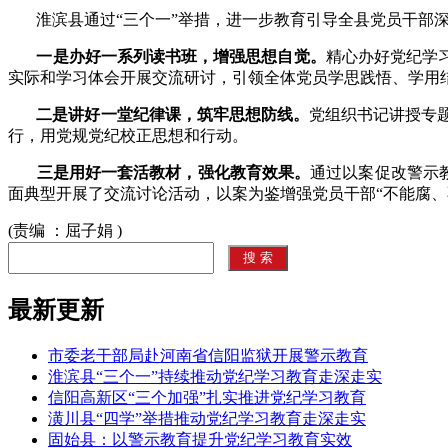
淮滨县通过“三个一”举措，进一步教育引导全县党员干部
一是办好一系列读书班，增强思想自觉。
精心办好党纪学
实际和学习体会开展交流研讨，引领全体党员学思践悟、学用
二是讲好一堂纪律课，筑牢思想防线。
党组织书记讲授专
行，用党规党纪校正思想和行动。
三是用好一套活教材，强化教育效果。
通过以案促改警示
面典型开展了交流讨论活动，以案为鉴增强党员干部“不能腐、
(责编 ：屈子娟 )
最新更新
市委老干部局赴河南省信阳监狱开展警示教育
淮滨县“三个一”持续推动党纪学习教育走深走实
信阳高新区“三个加强”扎实推进党纪学习教育
潢川县“四学”举措推动党纪学习教育走深走实
固始县：以警示教育提升党纪学习教育实效